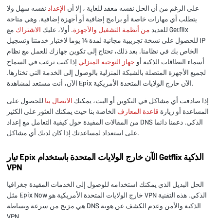
على الرغم من أن الحل نفسه معقد للغاية ، إلا أن
الإعداد
نفسه سهل ولا
يتطلب أي مهارات خاصة أو برامج إضافية أو أجهزة إضافية. وهي متاحة
للعديد
من أنظمة التشغيل والأجهزة
. أولا، عليك
الاشتراك
مع Getflix
للحصول على نسخة تجريبية مجانية لمدة 14 يوما لاختبار خدمتنا وتسجيل IP
الخاص بك في نظامنا. بعد ذلك، تحتاج إلى
تكوين جهازك للعمل مع نظام
أسماء النطاقات الذكية أو
جهاز التوجيه المنزلي
إذا كنت ترغب في السماح
لجميع الأجهزة المتصلة بالشبكة المنزلية بالوصول إلى الخدمة التي تختارها.
الآن، أنت مستعد لمشاهدة Epix الآن خارج الولايات المتحدة الأمريكية.
إذا صادفت أي مشاكل في التكوين أو البث، يمكنك
الاتصال بنا
للحصول على
المساعدة أو زيارة
قاعدة المعارف
الخاصة بنا حيث يمكنك العثور على الكثير
من المقالات المفيدة حول كيفية التعامل مع إعداد DNS الذكي. دعمنا دائما
على استعداد لمساعدتك إذا كان لديك أي مشاكل.
تيار Epix الآن خارج الولايات المتحدة باستخدام Getflix الذكية
VPN
الحل البديل الذي يمكنك استخدامه للوصول إلى الخدمات المقيدة جغرافيا
مثل Epix Now خارج الولايات المتحدة الأمريكية هو VPN الذكي. هذه التقنية
هي مزيج من سرعة وبساطة DNS الذكية والأمن وعدم الكشف عن هوية
VPN.