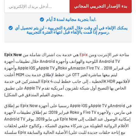
بدء الإصدار التجريبي المجاني
ابدأ بتجربة مجانية لمدة 3 أيام.
يمكنك الإلغاء في أي وقت خلال الفترة التجريبية - لن يتم تحصيل أي
رسوم إذا قمت بالإلغاء قبل انتهاء الفترة التجريبية.
متاحة عبر الإنترنت ومن
Epix
هي خدمة بث اشتراك شاملة من
Epix Now
خلال تطبيقات أجهزة Android اللوحية والهواتف وأجهزة Android TV
وأجهزة Apple iOS وApple TV وRoku وAmazon Fire TV. في فبراير 2018 ،
أعلنت MGM عن خطط لإطلاق خدمة بث OTT ليتم بيعها مباشرة لغير
المشتركين في خدمة Epix الخطية ، إلى جانب خطط لبث 4K HDR لأفلامهم
على تطبيق Apple TV الخاص بها (لتصبح أول شبكة تلفزيون أمريكية تقدم
محتوى الفيلم المتدفق في الشكل).
تم إطلاق Epix Now رسميا على أجهزة Apple iOS وApple TV وAndroid في
فبراير 2019؛ تم إطلاق تطبيقات لأجهزة Roku و Fire TV في مارس ، ولأجهزة
Android TV في مايو 2019. يوفر Epix Now إمكانية الوصول عند الطلب إلى
الأفلام الروائية الطويلة من شركاء محتوى الشبكة ، وكتالوج خلفي لحلقات
سلسلة Epix الأصلية الحالية والسابقة (مع إتاحة حلقات جديدة للبث على