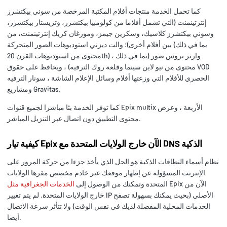
كما تحمل الخدمة منتجات أفلام المكتبة المرخصة من سوني بيكتشرز
إنترتينمنت (التي تشمل أفلاما من كولومبيا بيكتشرز، وتريستار بيكتشرز،
وسوني بيكتشرز كلاسيك، وسكرين جيمز، ومورغان كريك إنترتينمنت، من
بين أفلام أخرى)؛ والت ديزني استوديوهات الصور المتحركة (بما في ذلك
محتوى من استوديوهات القرن 20th) ، وارنر بروس صور (بما في ذلك
محتوى من نيو لاين سينما وقلعة روك الترفيه) ، ويحافظ على حقوق VOD
الحصري للأفلام التي وزعتها أفلام وسائل الإعلام الشاشة ، سونار الترفيه
ومشاريع Gravitas.
كما توفر الخدمة بثا مباشرا لجميع قنوات Epix multix الأربعة ، وعرض
محتوى التطبيق دون اتصال عبر التنزيل المباشر.
كيفية تيار Epix الآن خارج الولايات المتحدة مع DNS الذكية
نظام أسماء النطاقات الذكية هو الحل الذي يأخذ جزءا من حركة المرور على
الإنترنت المسؤولة عن إظهار موقعك عبر خادم مخصص مقرها الولايات
Epix الآن من
المتحدة وتمكنك من الوصول إلى
الخدمات الجغرافية مثل
خارج الولايات المتحدة. لم يتم تغيير IP الأصلي (بحيث يمكنك بسهولة تصفح
الخدمات المحلية المفضلة لديك في نفس الوقت) ولا تتأثر سرعة الاتصال
أيضا.