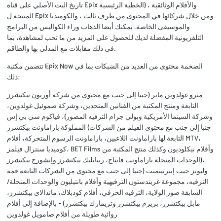
تاريخ البث الأصلي على قناة Epix الخطية الرئيسية) ، والأفلام الوثائقية
المنتجة ل Epix ومن خلال شركائها في المحتوى من طرف ثالث ، والكوميديا
والموسيقى الخاصة. يمكنك أيضا الذهاب وراء الكواليس من البرامج
التلفزيونية المفضلة لديك للحصول على المزيد من ما تحب لمشاهدة، بما
في ذلك مقابلات مع المدلى بها والطاقم.
تتضمن مكتبة Epix Now الضخمة محتوى من العديد من الشبكات بما في
ذلك:
مترو غولدوين ماير (جنبا إلى جنب مع محتوى من شركة أوريون بيكتشرز
التابعة ومنتج المكتبة من الفنانين المتحدين، وشركة صموئيل غولدوين،
وشركة السينما الأمريكية وبولي جرام الترفيه المصور)، فياكوم سي بي إس
المملوكة باراماونت بيكتشرز (جنبا إلى جنب مع محتوى الفيلم من الشركات
التابعة لها باراماونت اللاعبين، باراماونت الرسوم المتحركة، أفلام MTV،
كوميديا سنترال فيلمز، BET Films وأفلام نيكلوديون وكذلك منتج المكتبة من
الوحدات المنحلة باراماونت فانتاج، ريبابليك بيكتشرز وإنشورج بيكتشرز)،
وليونز جيت إنترتينمنت (جنبا إلى جنب مع محتوى من الشركات التابعة قمة
الترفيه، مجموعة غريندستون الترفيهية وأفلام بانتيليون والوحدات المنحلة/
السابقة صور الولاية، الترفيه الحرفي، أفلام كودبلاك، ماندالاي بيكتشرز،
مابل بيكتشرز، بريزم بيكتشرز وتريمارك بيكتشرز) - بالإضافة إلى أفلام
روائية طويلة من أفلام صامويل غولدوين