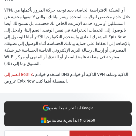
VPN، أو الشبكة الافتراضية الخاصة، يعيد توجيه حركة المرور بأكملها من
خلال خادم مخصص للولايات المتحدة وينفر بياناتك، والتي لا تبقيها مخفية عن
المتسللين أو مزود خدمة الإنترنت الخاص بك فحسب، بل تسمح لك أيضا
بالوصول إلى الخدمات الجغرافية في نفس الوقت. انضم إلينا، وادخل إلى
المشترك العادي واستخدم التكنولوجيا الأكثر أمانا للوصول إلى Epix Now
بالإضافة إلى الحفاظ على حماية بياناتك الحساسة أثناء الوصول إلى تطبيقك
المصرفي أو إرسال رسالة البريد الإلكتروني الخاصة الحساسة عبر شبكة
Wi-Fi مفتوحة في منطقة عامة (المطار أو الفندق أو المقهى أو مركز
التسوق وما إلى ذلك).
، استخدم خوادم DNS الذكية أو خوادم VPN الذكية وشاهد
انضم إلى Getflix
عروض Epix Now المفضلة أينما كنت.
ابدأ تجربة مجانية مع Google
ابدأ تجربة مجانية مع Microsoft