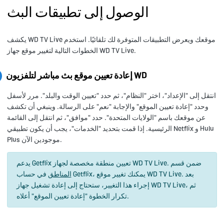
الوصول إلى تطبيقات البث
يكشف WD TV Live موقعك ويعرض التطبيقات المتوفرة لك تلقائيًا. استخدم
الخطوات التالية لتغيير موقع جهاز WD TV Live.
إعادة تعيين موقع بث مباشر لتلفزيون WD
انتقل إلى "الإعداد"، اختر "النظام"، ثم حدد "تعيين الوقت والبلد". مرر لأسفل
وحدد "إعادة تعيين الموقع" والإجابة "نعم" على الرسالة. وينبغي أن تكشف
عن موقعك باسم "الولايات المتحدة". حدد "موافق"، ثم انتقل إلى القائمة
الرئيسية. إذا قمت بتحديد "الخدمات"، يجب أن يكون تطبيقي Netflix و Hulu
Plus موجودين الآن.
يدعم Getflix تعيين منطقة مخصصة لجهاز WD TV Live. ضمن قسم
المناطق
في حساب Getflix، يمكنك تغيير موقع WD TV Live. بعد
إجراء هذا التغيير، ستحتاج إلى إعادة تشغيل جهاز WD TV Live، ثم
تكرار الخطوة "إعادة تعيين الموقع" أعلاه.