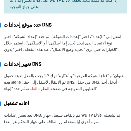
تغيير إعدادات DNS على WD TV Live إذا كنت قد قمت بذلك بالفعل
على جهاز التوجيه.
حدد موقع إعدادات DNS
انتقل إلى "الإعداد"، اختر "إعدادات الشبكة"، ثم حدد "إعداد الشبكة". اختر
نوع الاتصال الذي لديك (حدد إما "سلكي" أو "لاسلكي"). استمر خلال
الخيارات حتى ترى "تحديد وضع الاتصال"، عند هذه النقطة، اختر "يدوي".
تغيير إعدادات DNS
يجب بالفعل تعبئة حقول "IP عنوان" و "قناع الشبكة الفرعية" و "عبّارة" ترك
هذه alone ثم الانتقال لأسفل إلى حقل DNS. في حقل DNS، أدخل أحد
ثم حدد "إنهاء".
العناوين المدرجة في صفحة
النظرة العامة،
اعاده تشغيل
بعد تغيير إعدادات DNS، قم بإيقاف تشغيل جهاز WD TV Live، ثم تشغيله
مرة أخرى (باستخدام زر الطاقة على جهاز التحكم عن بعد).